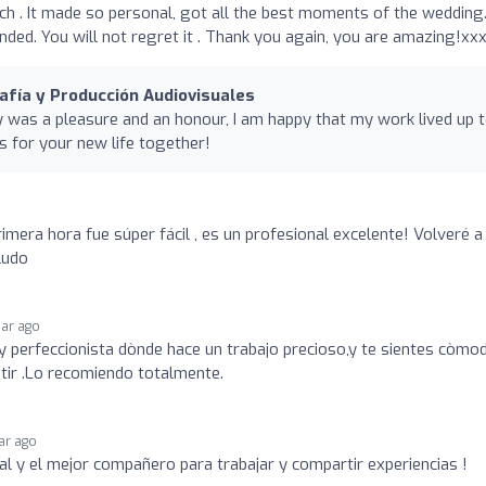
atch . It made so personal, got all the best moments of the wedding.
ded. You will not regret it . Thank you again, you are amazing!xx
afía y Producción Audiovisuales
y was a pleasure and an honour, I am happy that my work lived up 
s for your new life together!
imera hora fue súper fácil , es un profesional excelente! Volveré a
ludo
ear ago
 perfeccionista dònde hace un trabajo precioso,y te sientes còmo
etir .Lo recomiendo totalmente.
ear ago
l y el mejor compañero para trabajar y compartir experiencias !