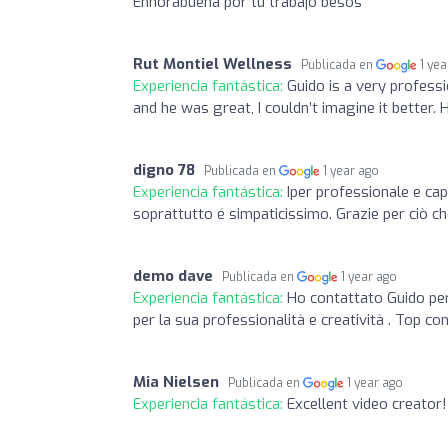
Enhorabuena por tu trabajo besos
Rut Montiel Wellness
Publicada en
1 ye
Experiencia fantástica:
Guido is a very profess
and he was great, I couldn’t imagine it better.
digno 78
Publicada en
1 year ago
Experiencia fantástica:
Iper professionale e cap
soprattutto é simpaticissimo. Grazie per ciò che
demo dave
Publicada en
1 year ago
Experiencia fantástica:
Ho contattato Guido per
per la sua professionalità e creatività . Top co
Mia Nielsen
Publicada en
1 year ago
Experiencia fantástica:
Excellent video creator!