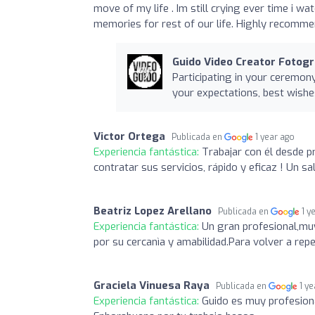
move of my life . Im still crying ever time i w
memories for rest of our life. Highly recommen
Guido Video Creator Fotogr
Participating in your ceremon
your expectations, best wishe
Victor Ortega
Publicada en
1 year ago
Experiencia fantástica:
Trabajar con él desde pr
contratar sus servicios, rápido y eficaz ! Un sa
Beatriz Lopez Arellano
Publicada en
1 y
Experiencia fantástica:
Un gran profesional,muy
por su cercanìa y amabilidad.Para volver a rep
Graciela Vinuesa Raya
Publicada en
1 y
Experiencia fantástica:
Guido es muy profesiona