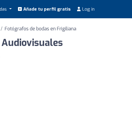
odas
Añade tu perfil gratis
Log in
Fotógrafos de bodas en Frigiliana
 Audiovisuales
a