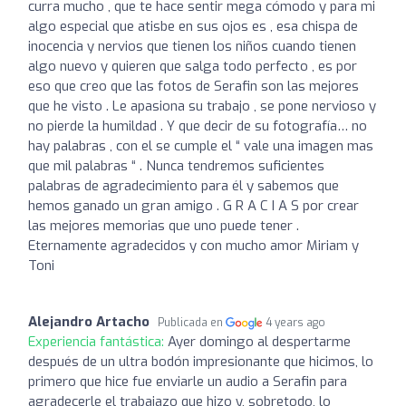
curra mucho , que te hace sentir mega cómodo y para mi
algo especial que atisbe en sus ojos es , esa chispa de
inocencia y nervios que tienen los niños cuando tienen
algo nuevo y quieren que salga todo perfecto , es por
eso que creo que las fotos de Serafin son las mejores
que he visto . Le apasiona su trabajo , se pone nervioso y
no pierde la humildad . Y que decir de su fotografía… no
hay palabras , con el se cumple el “ vale una imagen mas
que mil palabras “ . Nunca tendremos suficientes
palabras de agradecimiento para él y sabemos que
hemos ganado un gran amigo . G R A C I A S por crear
las mejores memorias que uno puede tener .
Eternamente agradecidos y con mucho amor Miriam y
Toni
Alejandro Artacho
Publicada en
4 years ago
Experiencia fantástica:
Ayer domingo al despertarme
después de un ultra bodón impresionante que hicimos, lo
primero que hice fue enviarle un audio a Serafin para
agradecerle el trabajazo que hizo y, sobretodo, lo