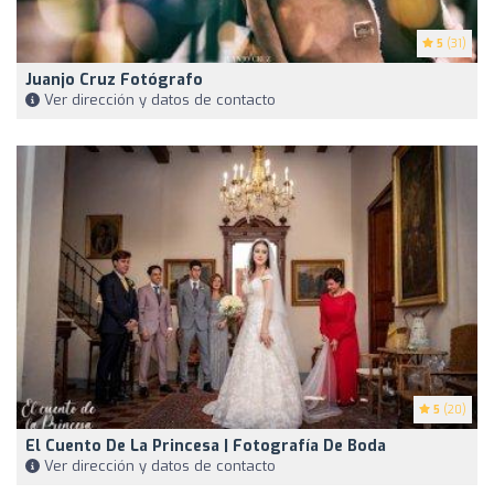
5
(31)
Juanjo Cruz Fotógrafo
Ver dirección y datos de contacto
5
(20)
El Cuento De La Princesa | Fotografía De Boda
Ver dirección y datos de contacto