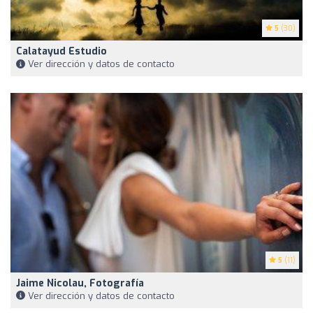
5
(30)
Calatayud Estudio
Ver dirección y datos de contacto
5
(11)
Jaime Nicolau, Fotografía
Ver dirección y datos de contacto