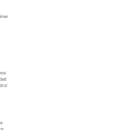
rimer
nos
idad
dro!
ue
os