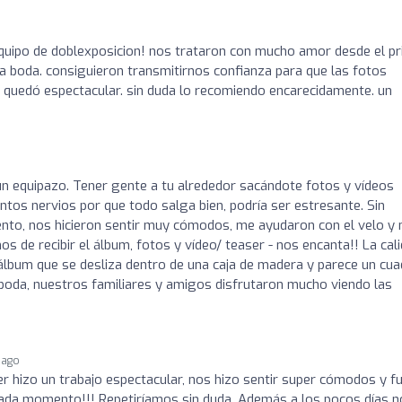
quipo de doblexposicion! nos trataron con mucho amor desde el p
tra boda. consiguieron transmitirnos confianza para que las fotos
n quedó espectacular. sin duda lo recomiendo encarecidamente. un
n equipazo. Tener gente a tu alrededor sacándote fotos y vídeos
ntos nervios por que todo salga bien, podría ser estresante. Sin
nto, nos hicieron sentir muy cómodos, me ayudaron con el velo y 
s de recibir el álbum, fotos y vídeo/ teaser - nos encanta!! La cal
 álbum que se desliza dentro de una caja de madera y parece un cua
oda, nuestros familiares y amigos disfrutaron mucho viendo las
 ago
er hizo un trabajo espectacular, nos hizo sentir super cómodos y f
cada momento!!! Repetiríamos sin duda. Además a los pocos días n