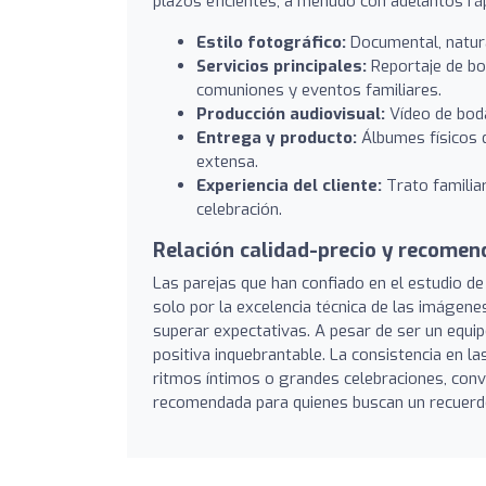
plazos eficientes, a menudo con adelantos rá
Estilo fotográfico:
Documental, natural
Servicios principales:
Reportaje de bo
comuniones y eventos familiares.
Producción audiovisual:
Vídeo de boda
Entrega y producto:
Álbumes físicos d
extensa.
Experiencia del cliente:
Trato familiar
celebración.
Relación calidad-precio y recome
Las parejas que han confiado en el estudio de 
solo por la excelencia técnica de las imágene
superar expectativas. A pesar de ser un equi
positiva inquebrantable. La consistencia en la
ritmos íntimos o grandes celebraciones, conv
recomendada para quienes buscan un recuerdo 