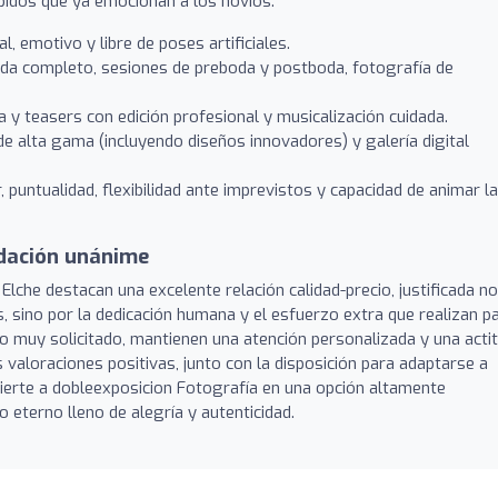
pidos que ya emocionan a los novios.
, emotivo y libre de poses artificiales.
da completo, sesiones de preboda y postboda, fotografía de
 y teasers con edición profesional y musicalización cuidada.
e alta gama (incluyendo diseños innovadores) y galería digital
, puntualidad, flexibilidad ante imprevistos y capacidad de animar la
ndación unánime
Elche destacan una excelente relación calidad-precio, justificada no
s, sino por la dedicación humana y el esfuerzo extra que realizan p
po muy solicitado, mantienen una atención personalizada y una acti
s valoraciones positivas, junto con la disposición para adaptarse a
ierte a dobleexposicion Fotografía en una opción altamente
eterno lleno de alegría y autenticidad.