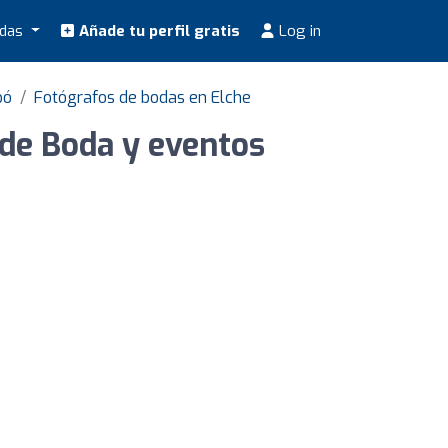
odas
Añade tu perfil gratis
Log in
pó
Fotógrafos de bodas en Elche
 de Boda y eventos