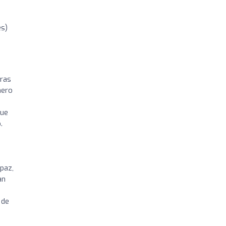
es)
bras
mero
que
.
paz,
an
 de