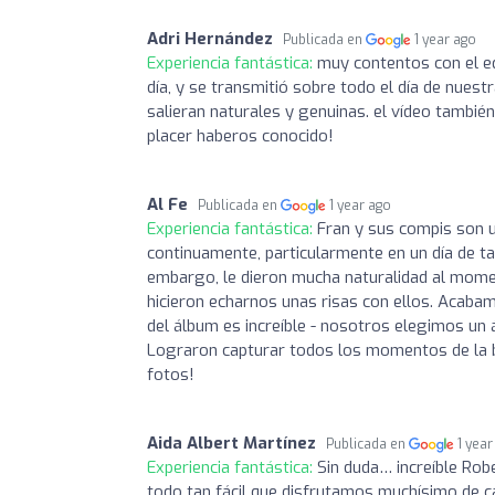
Adri Hernández
Publicada en
1 year ago
Experiencia fantástica:
muy contentos con el e
día, y se transmitió sobre todo el día de nues
salieran naturales y genuinas. el vídeo tambié
placer haberos conocido!
Al Fe
Publicada en
1 year ago
Experiencia fantástica:
Fran y sus compis son u
continuamente, particularmente en un día de ta
embargo, le dieron mucha naturalidad al mome
hicieron echarnos unas risas con ellos. Acabamo
del álbum es increíble - nosotros elegimos un
Lograron capturar todos los momentos de la b
fotos!
Aida Albert Martínez
Publicada en
1 year
Experiencia fantástica:
Sin duda… increíble Rob
todo tan fácil que disfrutamos muchísimo de 