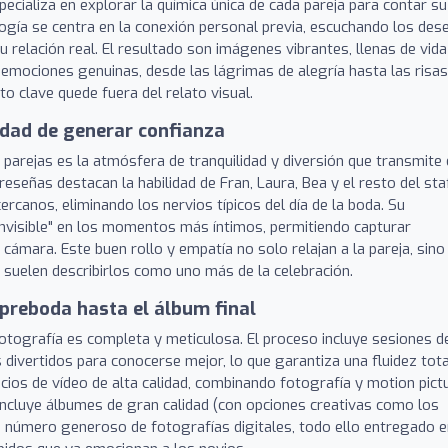
pecializa en explorar la química única de cada pareja para contar su
ogía se centra en la conexión personal previa, escuchando los des
u relación real. El resultado son imágenes vibrantes, llenas de vida
 emociones genuinas, desde las lágrimas de alegría hasta las risas
clave quede fuera del relato visual.
idad de generar confianza
 parejas es la atmósfera de tranquilidad y diversión que transmite 
señas destacan la habilidad de Fran, Laura, Bea y el resto del sta
rcanos, eliminando los nervios típicos del día de la boda. Su
"invisible" en los momentos más íntimos, permitiendo capturar
cámara. Este buen rollo y empatía no solo relajan a la pareja, sino
 suelen describirlos como uno más de la celebración.
 preboda hasta el álbum final
Fotografía es completa y meticulosa. El proceso incluye sesiones d
vertidos para conocerse mejor, lo que garantiza una fluidez tota
icios de vídeo de alta calidad, combinando fotografía y motion pict
 incluye álbumes de gran calidad (con opciones creativas como los
n número generoso de fotografías digitales, todo ello entregado 