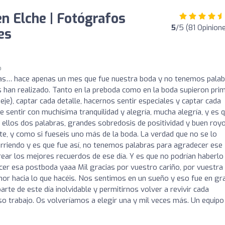
en Elche | Fotógrafos
5
/5 (81 Opinion
es
o
as… hace apenas un mes que fue nuestra boda y no tenemos pala
s han realizado. Tanto en la preboda como en la boda supieron pri
jeje), captar cada detalle, hacernos sentir especiales y captar cada
sentir con muchísima tranquilidad y alegría, mucha alegría, y es 
ellos dos palabras, grandes sobredosis de positividad y buen royo
te, y como si fueseis uno más de la boda. La verdad que no se lo
orriendo y es que fue así, no tenemos palabras para agradecer ese
ear los mejores recuerdos de ese día. Y es que no podrían haberlo
r esa postboda yaaa Mil gracias por vuestro cariño, por vuestra 
amor hacia lo que hacéis. Nos sentimos en un sueño y eso fue en gr
rte de este día inolvidable y permitirnos volver a revivir cada
o trabajo. Os volveríamos a elegir una y mil veces más. Un equipo