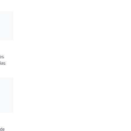
nes
ias
 de