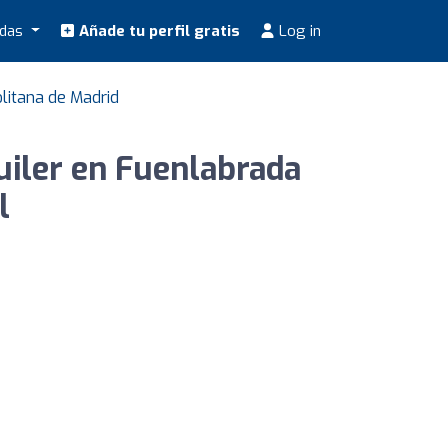
odas
Añade tu perfil gratis
Log in
litana de Madrid
uiler en Fuenlabrada
l