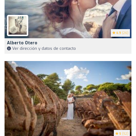
4.9
(26)
Alberto Otero
Ver dirección y datos de contacto
5
(52)