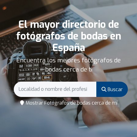
El mayor directorio de
fotógrafos de bodas en
España
Encuentra los mejores fotógrafos de
bodas cerca de ti
Buscar
Mostrar Fotógrafos de bodas cerca de mí