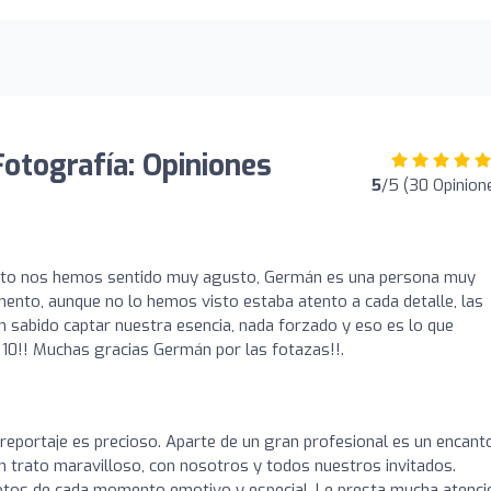
ografía: Opiniones
5
/5 (30 Opinion
to nos hemos sentido muy agusto, Germán es una persona muy
ento, aunque no lo hemos visto estaba atento a cada detalle, las
ah sabido captar nuestra esencia, nada forzado y eso es lo que
0!! Muchas gracias Germán por las fotazas!!.
reportaje es precioso. Aparte de un gran profesional es un encant
 un trato maravilloso, con nosotros y todos nuestros invitados.
fotos de cada momento emotivo y especial. Le presta mucha atenci