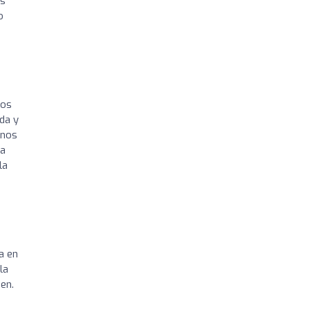
es
o
ros
da y
 nos
ha
la
a en
la
en.