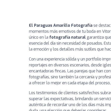
El Paraguas Amarillo Fotografía
se destac
momentos más emotivos de tu boda en Vitoria
único en la
fotografía natural
garantiza que
esencia del día sin necesidad de posados. Esta
la emoción y los detalles más sutiles que ha
Con una experiencia sólida y un portfolio imp
reportajes en diversos escenarios, desde ig
encantadoras fincas. Las parejas que han conf
fotografías, sino también la cercanía y profe
a ofrecer lo mejor en cada etapa del proceso,
Los testimonios de clientes satisfechos subr
superar las expectativas, brindando un servic
auténtica de recordar uno de los días más impo
duda, una elección que deberías considerar.