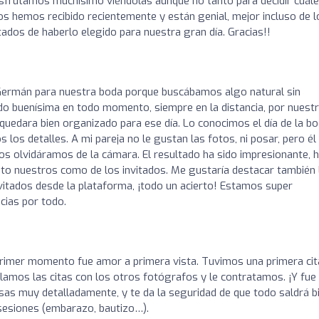
isfrutamos muchísimo viéndolas aunque no tanto para decidir cuál
. Los hemos recibido recientemente y están genial, mejor incluso de l
os de haberlo elegido para nuestra gran día. Gracias!!
Germán para nuestra boda porque buscábamos algo natural sin
do buenísima en todo momento, siempre en la distancia, por nuest
quedara bien organizado para ese día. Lo conocimos el día de la bo
los detalles. A mi pareja no le gustan las fotos, ni posar, pero él
s olvidáramos de la cámara. El resultado ha sido impresionante, 
o nuestros como de los invitados. Me gustaría destacar también 
vitados desde la plataforma, ¡todo un acierto! Estamos super
cias por todo.
rimer momento fue amor a primera vista. Tuvimos una primera cit
lamos las citas con los otros fotógrafos y le contratamos. ¡Y fue 
osas muy detalladamente, y te da la seguridad de que todo saldrá bi
sesiones (embarazo, bautizo…).