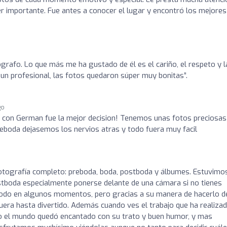
r importante. Fue antes a conocer el lugar y encontró los mejores
rafo. Lo que más me ha gustado de él es el cariño, el respeto y l
un profesional, las fotos quedaron súper muy bonitas”.
go
r con German fue la mejor decision! Tenemos unas fotos preciosas
reboda dejasemos los nervios atras y todo fuera muy facil
o
fotografía completo: preboda, boda, postboda y álbumes. Estuvimo
stboda especialmente ponerse delante de una cámara si no tienes
ómodo en algunos momentos, pero gracias a su manera de hacerlo d
fuera hasta divertido. Además cuando ves el trabajo que ha realizad
odo el mundo quedó encantado con su trato y buen humor, y mas