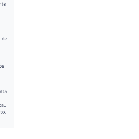
nte
n de
tos
alta
al.
to.