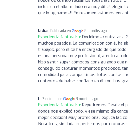
nosotros cuando recibimos todas las fotos. D
incluir en el álbum dado era muy difícil elegir
que imaginamos!! En resumen estamos encantad
Lidia
Publicada en
8 months ago
Experiencia fantástica:
Decidimos contratar a 
muchos posados. La comunicación con él ha si
trabajos, pero él se ha encargado de que todo 
es una persona muy profesional, atento a todos 
hizo sentir súper cómodos consiguiendo que no
conseguido capturar momentos preciosos, tant
comodidad para compartir las fotos con los in
contentos de haber confiado en él, muchas gra
I
Publicada en
8 months ago
Experiencia fantástica:
Repetiremos Desde el p
donde nos explicó todo, y ese mismo día cance
mejor decisión! Muy profesional, explica las c
Nosotros, sin duda, repetiremos para futuras 