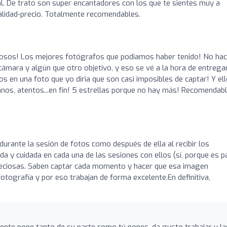
nal. De trato son super encantadores con los que te sientes muy a
alidad-precio. Totalmente recomendables.
llosos! Los mejores fotógrafos que podiamos haber tenido! No ha
cámara y algún que otro objetivo, y eso se vé a la hora de entregar
s en una foto que yo diria que son casi imposibles de captar! Y el
anos, atentos...en fín! 5 estrellas porque no hay más! Recomendab
durante la sesión de fotos como después de ella al recibir los
a y cuidada en cada una de las sesiones con ellos (sí, porque es p
preciosas. Saben captar cada momento y hacer que esa imagen
otografía y por eso trabajan de forma excelente.En definitiva,