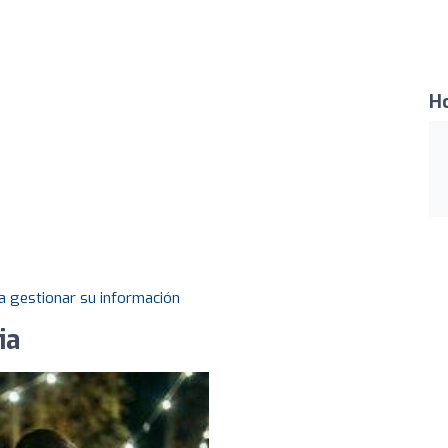
Ho
a gestionar su información
ia