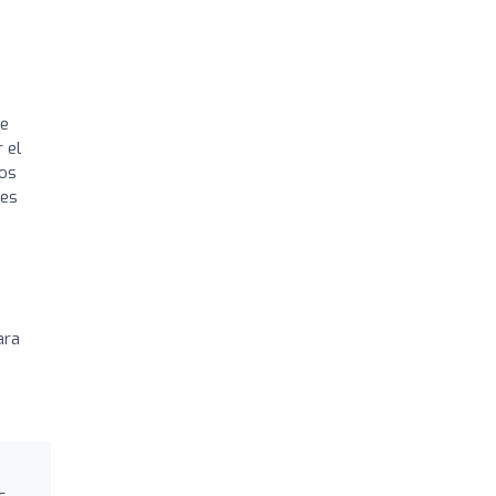
ce
 el
los
les
ara