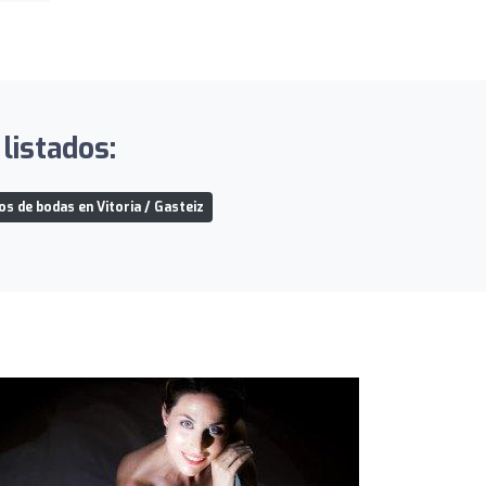
listados:
s de bodas en Vitoria / Gasteiz