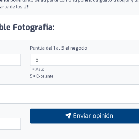
iente pone tanto de su parte como tú pones, da gusto trabajar y la
arte de los 2!!
ble Fotografia:
Puntúa del 1 al 5 el negocio
1 = Malo
5 = Excelente
Enviar opinión