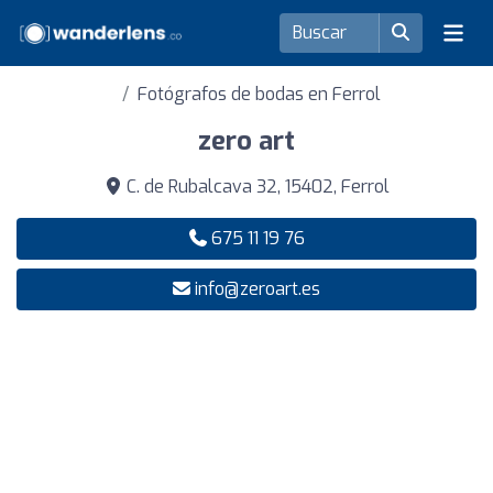
Fotógrafos de bodas en Ferrol
zero art
C. de Rubalcava 32, 15402, Ferrol
675 11 19 76
info@zeroart.es