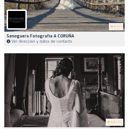
5
(14)
Sanoguera Fotografía A CORUÑA
Ver dirección y datos de contacto
4.9
(73)