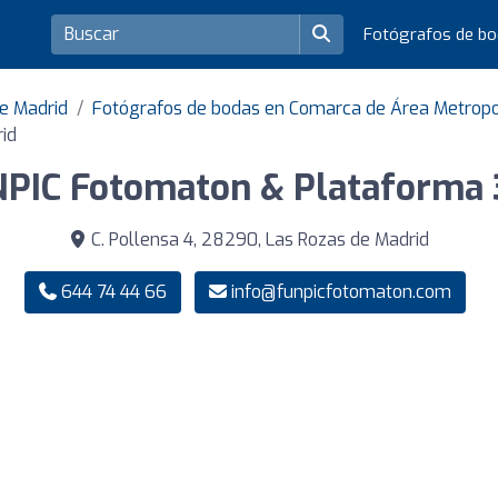
Fotógrafos de b
de Madrid
Fotógrafos de bodas en Comarca de Área Metropo
id
PIC Fotomaton & Plataforma
C. Pollensa 4, 28290, Las Rozas de Madrid
644 74 44 66
info@funpicfotomaton.com