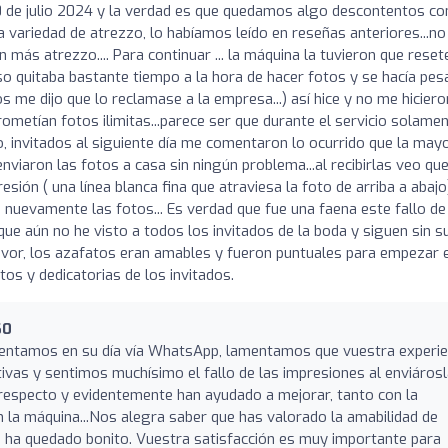
 de julio 2024 y la verdad es que quedamos algo descontentos con
 variedad de atrezzo, lo habíamos leído en reseñas anteriores...no 
en más atrezzo.... Para continuar ... la máquina la tuvieron que reset
so quitaba bastante tiempo a la hora de hacer fotos y se hacía pe
os me dijo que lo reclamase a la empresa...) así hice y no me hiciero
metían fotos ilimitas...parece ser que durante el servicio solame
o, invitados al siguiente día me comentaron lo ocurrido que la mayo
enviaron las fotos a casa sin ningún problema...al recibirlas veo qu
sión ( una línea blanca fina que atraviesa la foto de arriba a abajo
uevamente las fotos... Es verdad que fue una faena este fallo de
ue aún no he visto a todos los invitados de la boda y siguen sin s
favor, los azafatos eran amables y fueron puntuales para empezar 
tos y dedicatorias de los invitados.
60
entamos en su día vía WhatsApp, lamentamos que vuestra experie
tivas y sentimos muchísimo el fallo de las impresiones al enviáros
 respecto y evidentemente han ayudado a mejorar, tanto con la
n la máquina...Nos alegra saber que has valorado la amabilidad de
 ha quedado bonito. Vuestra satisfacción es muy importante para