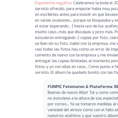
Experiencia negativa:
Celebramos la boda el 20
servicio ofrecido, para empezar había muy poca
en escribirles antes para insistir en que llevas
en varias ocasiones... porque se bloqueaba y e
el estar esperando... ( hasta uno de los azafat
mucho caso...más que disculpas y poco más. Pro
estuvieron entregando 2 copias por foto...clar
se iban sin su foto...hablé con la empresa...me 
casi todas las fotos hay como un error de impre
comento de nuevo con la empresa y me envían n
entregar las copias ilimitadas al momento porq
fotos y yo con ellas en casa... Como punto a 
servicio. El álbum ha quedado bonito con las fo
FUNPIC Fotomaton & Plataforma 3
Buenas de nuevo Alba! Tal y como com
no estuviese a la altura de sus expecta
por correo... Ya se tomaron medidas al
variedad del atrezo como con el fallo e
nuestros azafatos y que vuestro álbum