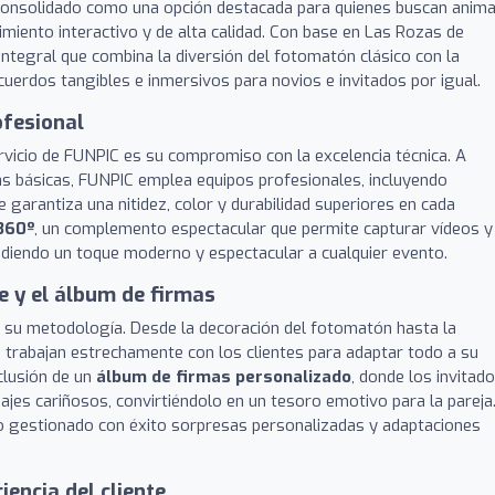
onsolidado como una opción destacada para quienes buscan anima
imiento interactivo y de alta calidad. Con base en Las Rozas de
ntegral que combina la diversión del fotomatón clásico con la
uerdos tangibles e inmersivos para novios e invitados por igual.
ofesional
rvicio de FUNPIC es su compromiso con la excelencia técnica. A
as básicas, FUNPIC emplea equipos profesionales, incluyendo
ue garantiza una nitidez, color y durabilidad superiores en cada
360º
, un complemento espectacular que permite capturar vídeos y
adiendo un toque moderno y espectacular a cualquier evento.
le y el álbum de firmas
n su metodología. Desde la decoración del fotomatón hasta la
, trabajan estrechamente con los clientes para adaptar todo a su
clusión de un
álbum de firmas personalizado
, donde los invitad
ajes cariñosos, convirtiéndolo en un tesoro emotivo para la pareja
do gestionado con éxito sorpresas personalizadas y adaptaciones
iencia del cliente