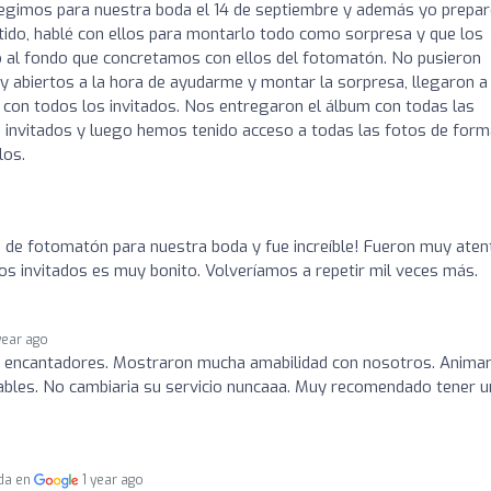
legimos para nuestra boda el 14 de septiembre y además yo prepar
ido, hablé con ellos para montarlo todo como sorpresa y que los
lo al fondo que concretamos con ellos del fotomatón. No pusieron
abiertos a la hora de ayudarme y montar la sorpresa, llegaron a
on todos los invitados. Nos entregaron el álbum con todas las
s invitados y luego hemos tenido acceso a todas las fotos de for
los.
 de fotomatón para nuestra boda y fue increíble! Fueron muy aten
os invitados es muy bonito. Volveríamos a repetir mil veces más.
year ago
n encantadores. Mostraron mucha amabilidad con nosotros. Anima
idables. No cambiaria su servicio nuncaaa. Muy recomendado tener u
da en
1 year ago