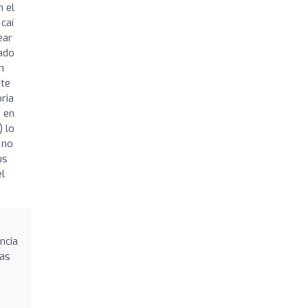
 el
caí
ear
sado
n
nte
ria
e en
) lo
 no
us
el
ncia
las