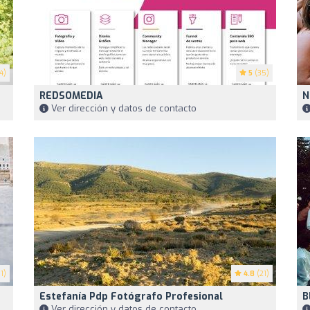
4)
5
(35)
REDSOMEDIA
N
Ver dirección y datos de contacto
1)
4.8
(21)
Estefanía Pdp Fotógrafo Profesional
B
Ver dirección y datos de contacto