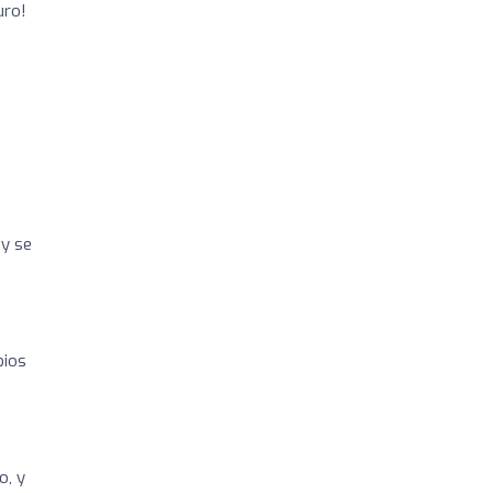
uro!
 y se
bios
o, y