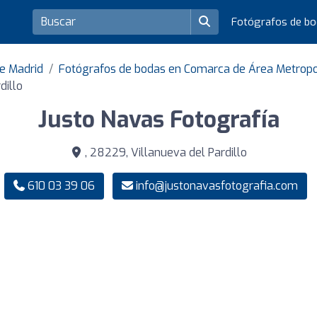
Fotógrafos de b
de Madrid
Fotógrafos de bodas en Comarca de Área Metropo
dillo
Justo Navas Fotografía
, 28229, Villanueva del Pardillo
610 03 39 06
info@justonavasfotografia.com