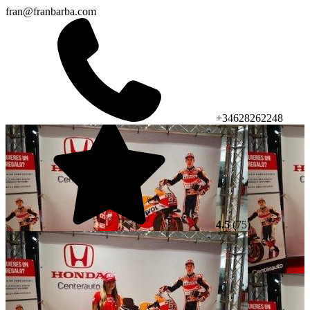
fran@franbarba.com
+34628262248
4.5
(75)