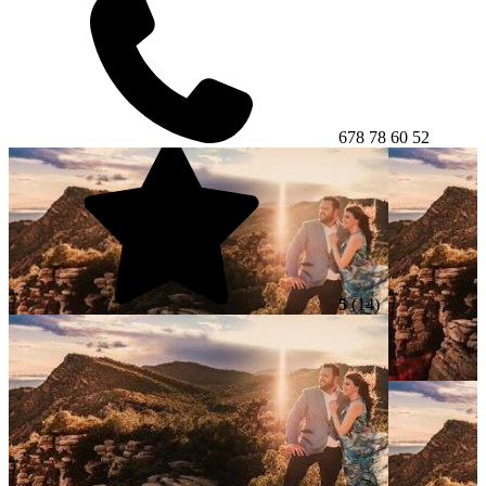
678 78 60 52
5
(14)