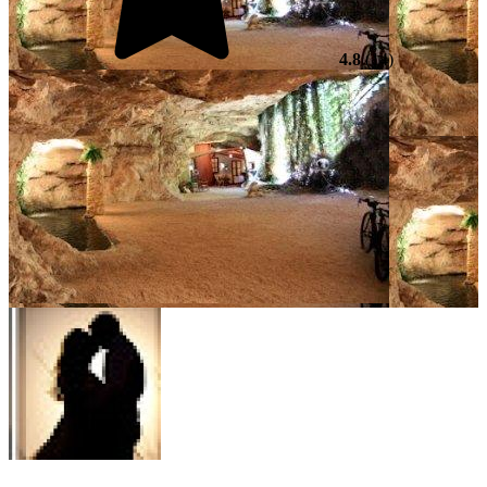
4.8
(14)