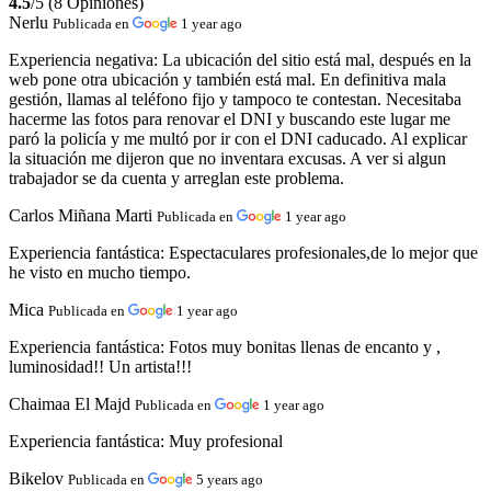
4.5
/5 (8 Opiniones)
Nerlu
Publicada en
1 year ago
Experiencia negativa:
La ubicación del sitio está mal, después en la
web pone otra ubicación y también está mal. En definitiva mala
gestión, llamas al teléfono fijo y tampoco te contestan. Necesitaba
hacerme las fotos para renovar el DNI y buscando este lugar me
paró la policía y me multó por ir con el DNI caducado. Al explicar
la situación me dijeron que no inventara excusas. A ver si algun
trabajador se da cuenta y arreglan este problema.
Carlos Miñana Marti
Publicada en
1 year ago
Experiencia fantástica:
Espectaculares profesionales,de lo mejor que
he visto en mucho tiempo.
Mica
Publicada en
1 year ago
Experiencia fantástica:
Fotos muy bonitas llenas de encanto y ,
luminosidad!! Un artista!!!
Chaimaa El Majd
Publicada en
1 year ago
Experiencia fantástica:
Muy profesional
Bikelov
Publicada en
5 years ago