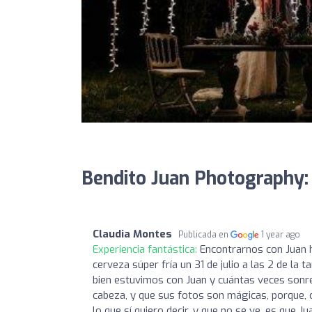
Bendito Juan Photography:
Claudia Montes
Publicada en
1 year ago
Experiencia fantástica:
Encontrarnos con Juan h
cerveza súper fría un 31 de julio a las 2 de la t
bien estuvimos con Juan y cuántas veces sonreí
cabeza, y que sus fotos son mágicas, porque, c
lo que sí quiero decir, y que no se ve, es que J