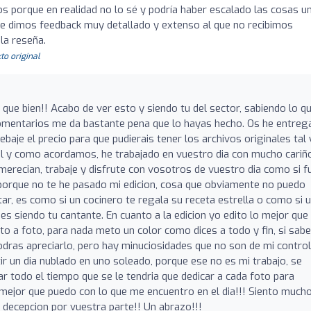
tos porque en realidad no lo sé y podría haber escalado las cosas u
le dimos feedback muy detallado y extenso al que no recibimos
la reseña.
to original
ue bien!! Acabo de ver esto y siendo tu del sector, sabiendo lo q
 comentarios me da bastante pena que lo hayas hecho. Os he entre
aje el precio para que pudierais tener los archivos originales tal 
al y como acordamos, he trabajado en vuestro dia con mucho cariñ
merecian, trabaje y disfrute con vosotros de vuestro dia como si f
porque no te he pasado mi edicion, cosa que obviamente no puedo
ar, es como si un cocinero te regala su receta estrella o como si 
es siendo tu cantante. En cuanto a la edicion yo edito lo mejor que
to a foto, para nada meto un color como dices a todo y fin, si sab
dras apreciarlo, pero hay minuciosidades que no son de mi control,
r un dia nublado en uno soleado, porque ese no es mi trabajo, se
r todo el tiempo que se le tendria que dedicar a cada foto para
 mejor que puedo con lo que me encuentro en el dia!!! Siento mucho
 decepcion por vuestra parte!! Un abrazo!!!