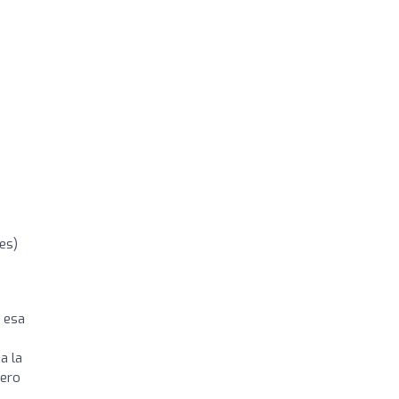
nes)
o esa
é
a la
Pero