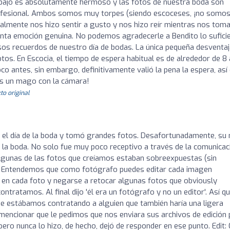
bajo es absolutamente hermoso y las fotos de nuestra boda son
z profesional. Ambos somos muy torpes (siendo escoceses, ¡no somo
realmente nos hizo sentir a gusto y nos hizo reír mientras nos tom
tanta emoción genuina. No podemos agradecerle a Bendito lo sufici
os recuerdos de nuestro día de bodas. La única pequeña desventaj
s. En Escocia, el tiempo de espera habitual es de alrededor de 8 
o antes, sin embargo, definitivamente valió la pena la espera, así
 es un mago con la cámara!
to original
 el día de la boda y tomó grandes fotos. Desafortunadamente, su 
la boda. No solo fue muy poco receptivo a través de la comunicac
 algunas de las fotos que creíamos estaban sobreexpuestas (sin
to). Entendemos que como fotógrafo puedes editar cada imagen
n en cada foto y negarse a retocar algunas fotos que obviously
tratamos. Al final dijo 'él era un fotógrafo y no un editor'. Así q
e estábamos contratando a alguien que también haría una ligera
 mencionar que le pedimos que nos enviara sus archivos de edición 
ro nunca lo hizo, de hecho, dejó de responder en ese punto. Edit: