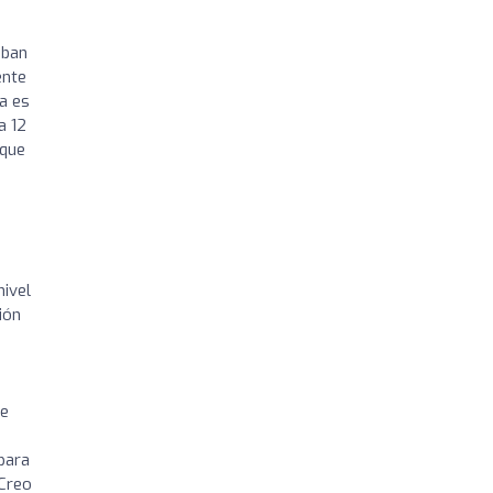
s
aban
ente
a es
a 12
 que
nivel
ión
ue
para
 Creo