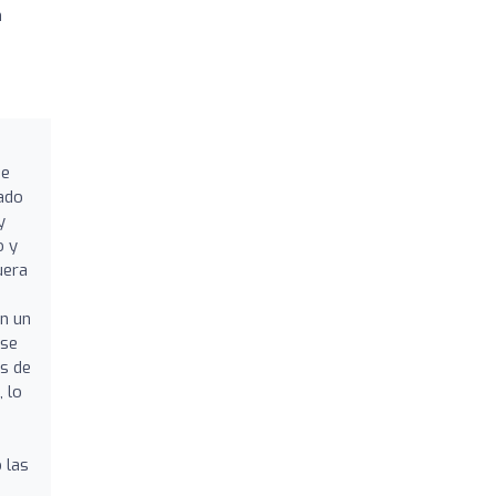
n
ue
gado
y
o y
uera
un un
 se
es de
 lo
 las