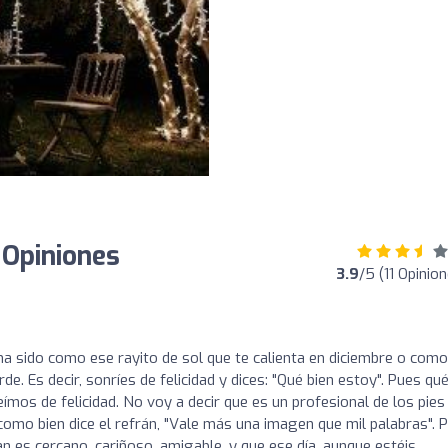
 Opiniones
3.9
/5 (11 Opinio
a sido como ese rayito de sol que te calienta en diciembre o com
arde. Es decir, sonríes de felicidad y dices: "Qué bien estoy". Pues qu
mos de felicidad. No voy a decir que es un profesional de los pies 
omo bien dice el refrán, "Vale más una imagen que mil palabras". 
uan es cercano, cariñoso, amigable, y que ese día, aunque estéis