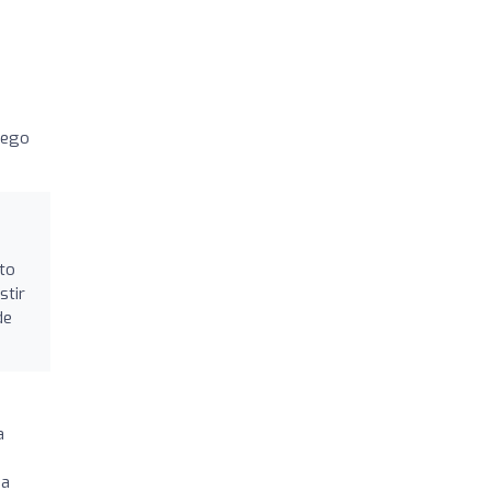
uego
to
stir
de
a
da