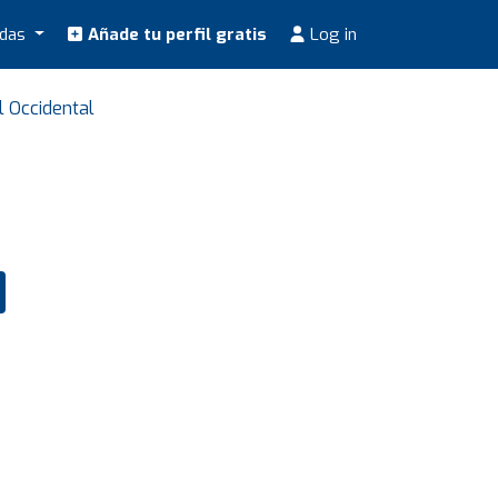
odas
Añade tu perfil gratis
Log in
l Occidental