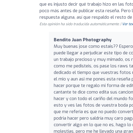
que es injusto decir qué trabajo hizo en las fo
poco más antes de publicar esta reseña. Pero 
respuesta alguna, así que respaldo el resto de 
Esta opinión ha sido traducida automáticamente. |
Ver tex
Bendito Juan Photography
Muy buenas jose como estais?? Espero q
puede llegar a perjudicar este tipo de
un trabajo precioso y muy mimado, os reb
como me pedisteis, os pase los raws t
dedicado el tiempo que vuestras fotos 
el mio y aun asi me pones esta reseña 
hacer porque te regalo mi forma de edit
cantante te dice como edita sus cancion
hacer y con todo el cariño del mundo fo
esto y ves las fotos de vuestra boda po
que me referia es que no puedo converti
podria hacer pero saldría muy caro paga
convertir algo en lo que no es, hago lo
molestias, pero me he llevado una gran