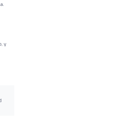
a.
o, y
d