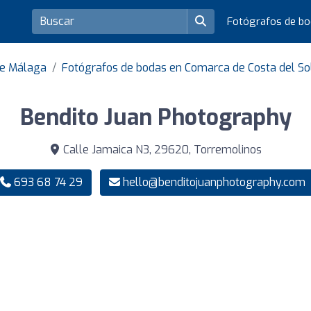
Fotógrafos de b
de Málaga
Fotógrafos de bodas en Comarca de Costa del So
Bendito Juan Photography
Calle Jamaica N3, 29620, Torremolinos
693 68 74 29
hello@benditojuanphotography.com