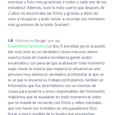
sonrisas y foto muy graciosas a todos y cada uno de los
invitados!! Además, tuve la mala suerte que después de
2 años no encontraba las fotos y gracias a ellos las
volví a recuperar y pude volver a recordar los momento
más graciosos de la boda. Gracias!!
J.A
Publicada en
1 year ago
Experiencia fantástica:
Le doy 5 estrellas pq no le puedo
dar más,José es un verdadero show man,nos ánimo
nuestra boda de manera increíble,la gente acabó
encantada y con pena de que acabase,en todo momento
supo clavar la música que requeria la situacion,es una
persona muy atenta,un verdadero profesional al que se
le ve que le encanta su trabajo,contratamos también el
fotomatón que fue divertidísimo con un montón de
cosas para ponerte y unos responsables del fotomatón
majísimos que te ayudaban en todo momento,el vídeo
que te manda de recuerdo con fotos y video mensajes
que nos hacen los invitados es una pasada,nos hizo
llorar a moco tendido de lo bonito que era.muchas