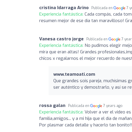
cristina Idarraga Arino
Publicada en
7 y
Experiencia fantástica:
Cada compás, cada toma
resumen mejor de ese día tan maravilloso! Grac
Vanesa castro jorge
Publicada en
7 yea
Experiencia fantástica:
No pudimos elegir mejor
mira que eran altas! Grandes profesionales,im
chicos x regalarnos el mejor recuerdo de nuest
www.teamoati.com
Que grandes sois pareja, muchísimas g
ser auténtico y demostrarlo, y así se r
rossa galan
Publicada en
7 years ago
Experiencia fantástica:
Volver a ver el video es
familia,amigos... y a mi hija que el día de maña
Por plasmar cada detalle y hacerlo tan bonito!!