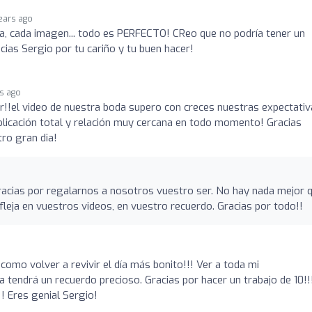
ears ago
, cada imagen... todo es PERFECTO! CReo que no podría tener un
ias Sergio por tu cariño y tu buen hacer!
rs ago
!!el video de nuestra boda supero con creces nuestras expectativ
plicación total y relación muy cercana en todo momento! Gracias
ro gran dia!
racias por regalarnos a nosotros vuestro ser. No hay nada mejor 
efleja en vuestros videos, en vuestro recuerdo. Gracias por todo!!
 como volver a revivir el día más bonito!!! Ver a toda mi
na tendrá un recuerdo precioso. Gracias por hacer un trabajo de 10!!
! Eres genial Sergio!