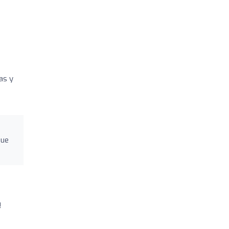
as y
que
!