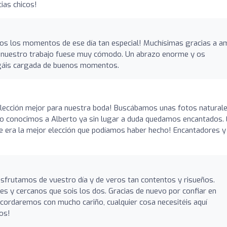
ias chicos!
odos los momentos de ese día tan especial! Muchísimas gracias a 
ue nuestro trabajo fuese muy cómodo. Un abrazo enorme y os
gáis cargada de buenos momentos.
lección mejor para nuestra boda! Buscábamos unas fotos naturale
do conocimos a Alberto ya sin lugar a duda quedamos encantados. 
que era la mejor elección que podíamos haber hecho! Encantadores y
sfrutamos de vuestro día y de veros tan contentos y risueños.
les y cercanos que sois los dos. Gracias de nuevo por confiar en
ecordaremos con mucho cariño, cualquier cosa necesitéis aquí
os!