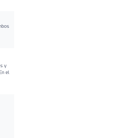
ambos
s y
En el