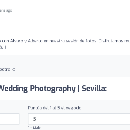
ears ago
o con Álvaro y Alberto en nuestra sesión de fotos. Disfrutamos m
0%!!
uestro ☺️
 Wedding Photography | Sevilla:
Puntúa del 1 al 5 el negocio
1 = Malo