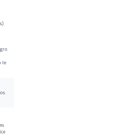
s)
egro
o te
tos
mas
lce