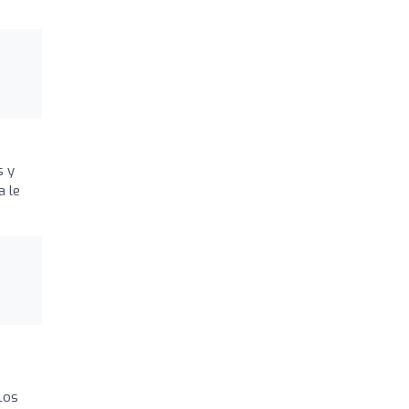
s y
a le
Los