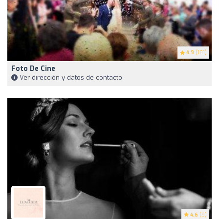
4.9
(181)
Foto De Cine
Ver dirección y datos de contacto
4.6
(9)