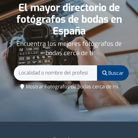
El mayor directorio de
fotógrafos de bodas en
España
Encuentra los mejores fotógrafos de
bodas cerca de ti
Buscar
Mostrar Fotógrafos de bodas cerca de mí