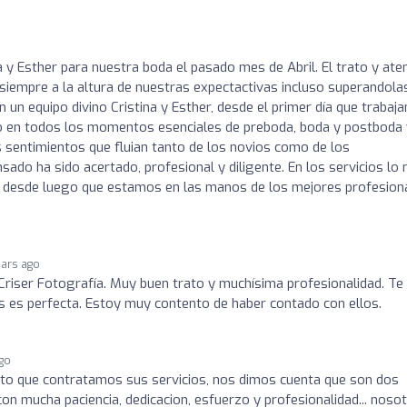
 y Esther para nuestra boda el pasado mes de Abril. El trato y ate
 siempre a la altura de nuestras expectactivas incluso superandola
 un equipo divino Cristina y Esther, desde el primer día que trabaj
o en todos los momentos esenciales de preboda, boda y postboda 
 sentimientos que fluian tanto de los novios como de los
sado ha sido acertado, profesional y diligente. En los servicios lo
y desde luego que estamos en las manos de los mejores profesiona
ears ago
riser Fotografía. Muy buen trato y muchísima profesionalidad. Te
es es perfecta. Estoy muy contento de haber contado con ellos.
ago
o que contratamos sus servicios, nos dimos cuenta que son dos
con mucha paciencia, dedicacion, esfuerzo y profesionalidad... noso