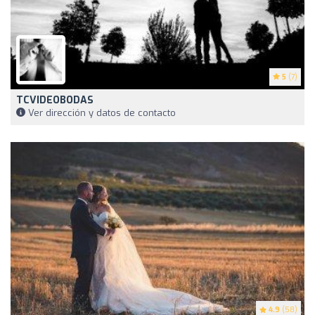
5
(7)
TCVIDEOBODAS
Ver dirección y datos de contacto
4.9
(58)