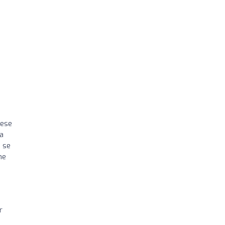
iese
la
, se
he
r