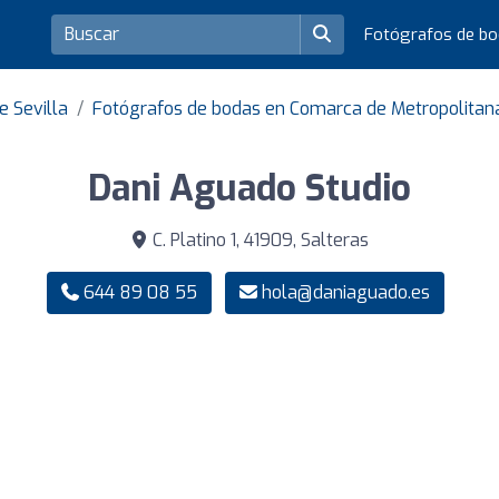
Fotógrafos de b
e Sevilla
Fotógrafos de bodas en Comarca de Metropolitana
Dani Aguado Studio
C. Platino 1, 41909, Salteras
644 89 08 55
hola@daniaguado.es