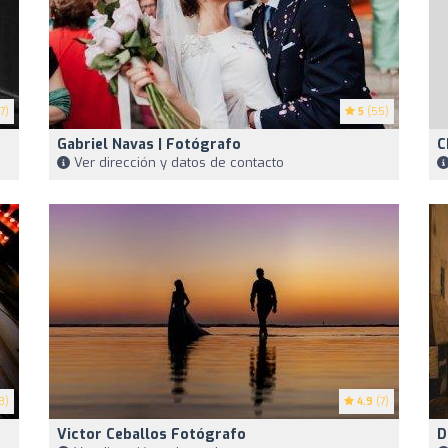
7)
5
(55)
Gabriel Navas | Fotógrafo
C
Ver dirección y datos de contacto
3)
4.9
(7)
Victor Ceballos Fotógrafo
D