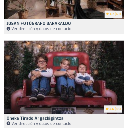
4.7
(63)
JOSAN FOTÓGRAFO BARAKALDO
Ver dirección y datos de contacto
4.6
(45)
Oneka Tirado Argazkigintza
Ver dirección y datos de contacto