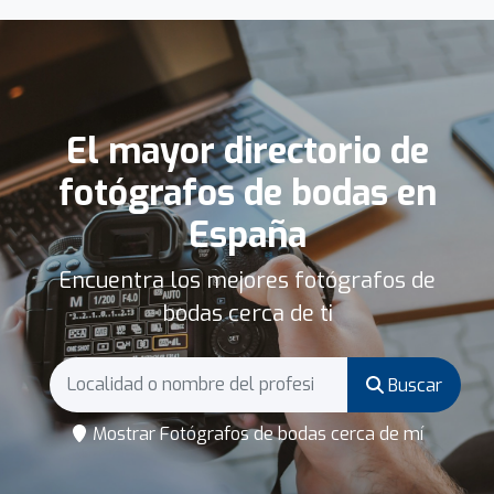
El mayor directorio de
fotógrafos de bodas en
España
Encuentra los mejores fotógrafos de
bodas cerca de ti
Buscar
Mostrar Fotógrafos de bodas cerca de mí