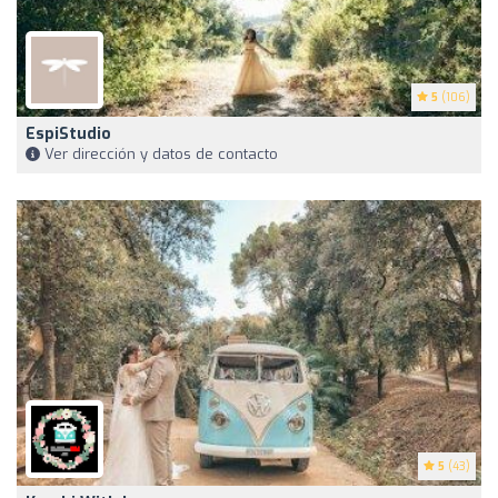
5
(106)
EspiStudio
Ver dirección y datos de contacto
5
(43)