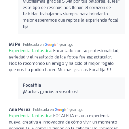
Muchísimas gracias Silvia por tus palabras, el leer
este tipo de reseñas nos llenan el corazón de
felicidad trabajamos siempre para brindar lo
mejor esperamos que repitas la experiencia focal
fija
Mi Pe
Publicada en
1 year ago
Experiencia fantástica:
Encantado con su profesionalidad,
seriedad y el resultado de las fotos fue espectacular.
Nos lo recomendó un amigo y ha sido el mejor regalo
que nos ha podido hacer. Muchas gracias Focalfija!!!!
Focalfija
¡Muchas gracias a vosotros!
Ana Perez
Publicada en
1 year ago
Experiencia fantástica:
FOCALFIJA es una experiencia
nueva, creativa e innovadora de cómo vivir un momento
especial tal y como lo tienes en la cabeza y lo recuerdas.