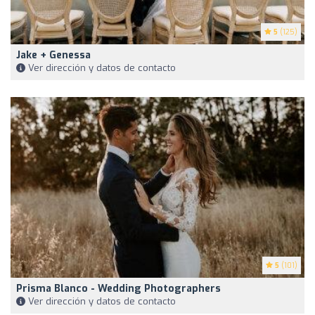
5
(125)
Jake + Genessa
Ver dirección y datos de contacto
5
(101)
Prisma Blanco - Wedding Photographers
Ver dirección y datos de contacto