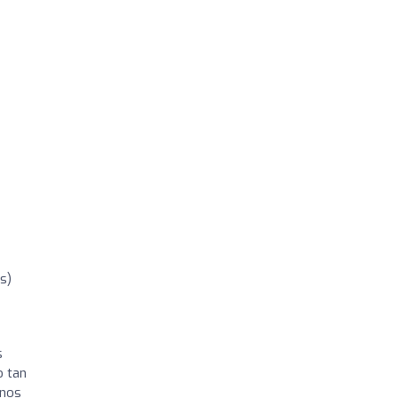
s)
s
o tan
 nos