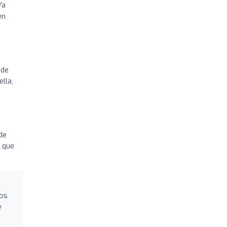
Ya
en
sde
ella,
de
o que
ros
e