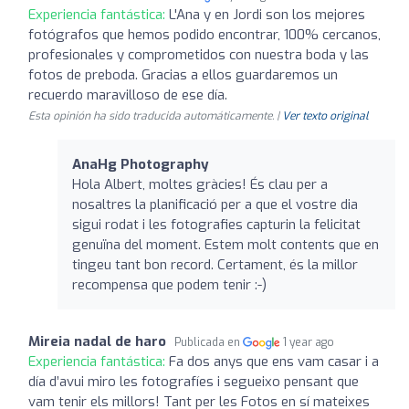
Experiencia fantástica:
L'Ana y en Jordi son los mejores
fotógrafos que hemos podido encontrar, 100% cercanos,
profesionales y comprometidos con nuestra boda y las
fotos de preboda. Gracias a ellos guardaremos un
recuerdo maravilloso de ese día.
Esta opinión ha sido traducida automáticamente. |
Ver texto original
AnaHg Photography
Hola Albert, moltes gràcies! És clau per a
nosaltres la planificació per a que el vostre dia
sigui rodat i les fotografies capturin la felicitat
genuïna del moment. Estem molt contents que en
tingeu tant bon record. Certament, és la millor
recompensa que podem tenir :-)
Mireia nadal de haro
Publicada en
1 year ago
Experiencia fantástica:
Fa dos anys que ens vam casar i a
día d’avui miro les fotografíes i segueixo pensant que
vam tenir els millors! Tant per les Fotos en sí mateixes