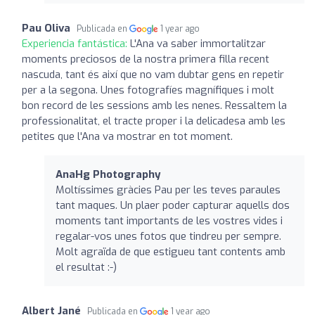
Pau Oliva
Publicada en
1 year ago
Experiencia fantástica:
L'Ana va saber immortalitzar
moments preciosos de la nostra primera filla recent
nascuda, tant és així que no vam dubtar gens en repetir
per a la segona. Unes fotografíes magnífiques i molt
bon record de les sessions amb les nenes. Ressaltem la
professionalitat, el tracte proper i la delicadesa amb les
petites que l'Ana va mostrar en tot moment.
AnaHg Photography
Moltíssimes gràcies Pau per les teves paraules
tant maques. Un plaer poder capturar aquells dos
moments tant importants de les vostres vides i
regalar-vos unes fotos que tindreu per sempre.
Molt agraïda de que estigueu tant contents amb
el resultat :-)
Albert Jané
Publicada en
1 year ago