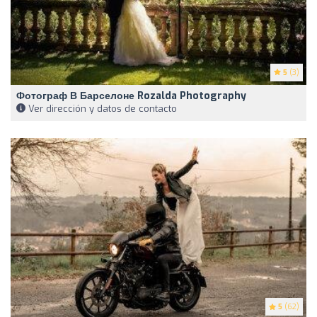
5
(3)
Фотограф В Барселоне Rozalda Photography
Ver dirección y datos de contacto
5
(62)