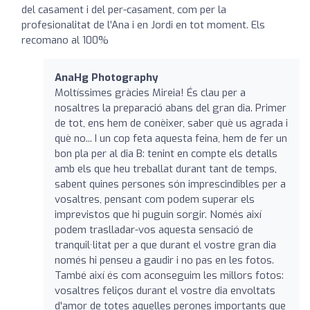
del casament i del per-casament, com per la
profesionalitat de l’Ana i en Jordi en tot moment. Els
recomano al 100%
AnaHg Photography
Moltíssimes gràcies Mireia! És clau per a
nosaltres la preparació abans del gran dia. Primer
de tot, ens hem de conèixer, saber què us agrada i
què no... I un cop feta aquesta feina, hem de fer un
bon pla per al dia B: tenint en compte els detalls
amb els que heu treballat durant tant de temps,
sabent quines persones són imprescindibles per a
vosaltres, pensant com podem superar els
imprevistos que hi puguin sorgir. Només així
podem traslladar-vos aquesta sensació de
tranquil·litat per a que durant el vostre gran dia
només hi penseu a gaudir i no pas en les fotos.
També així és com aconseguim les millors fotos:
vosaltres feliços durant el vostre dia envoltats
d'amor de totes aquelles perones importants que