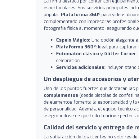
La firma destaca por contar con equipamiento
espectaculares. Sus servicios principales inc
popular
Plataforma 360º
para vídeos dinámi
complementado con impresoras profesionales 
fotografía física al momento, asegurando que 
Espejo Mágico:
Una opción elegante e 
Plataforma 360º:
Ideal para capturar
Fotomatón clásico y Glitter Corner:
celebración.
Servicios adicionales:
Incluyen stand 
Un despliegue de accesorios y ate
Uno de los puntos fuertes que destacan las p
complementos
(desde pistolas de confeti ha
de elementos fomenta la espontaneidad y la cr
de personalidad. Además, el equipo técnico ac
asegurándose de que todo funcione perfecta
Calidad del servicio y entrega de 
La satisfacción de los clientes no solo reside