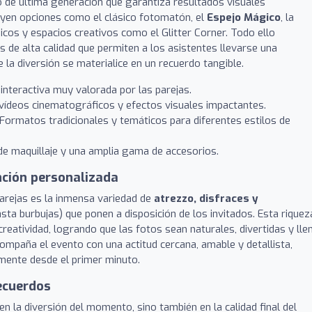
 de última generación que garantiza resultados visuales
luyen opciones como el clásico fotomatón, el
Espejo Mágico
, la
cos y espacios creativos como el Glitter Corner. Todo ello
de alta calidad que permiten a los asistentes llevarse una
la diversión se materialice en un recuerdo tangible.
interactiva muy valorada por las parejas.
 vídeos cinematográficos y efectos visuales impactantes.
Formatos tradicionales y temáticos para diferentes estilos de
de maquillaje y una amplia gama de accesorios.
nción personalizada
arejas es la inmensa variedad de
atrezzo, disfraces y
sta burbujas) que ponen a disposición de los invitados. Esta riquez
eatividad, logrando que las fotos sean naturales, divertidas y lle
ompaña el evento con una actitud cercana, amable y detallista,
mente desde el primer minuto.
recuerdos
 en la diversión del momento, sino también en la calidad final del