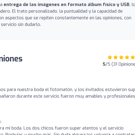
la
entrega de las imágenes en formato álbum físico y USB
, l
dero. El trato personalizado, la puntualidad y la capacidad de
son aspectos que se repiten constantemente en las opiniones, con
servicio sin dudarlo.
niones
5
/5 (31 Opinion
os para nuestra boda el fotomatón, y los invitados estuvieron su
añaron durante este servicio fueron muy amables y profesionales
o
ara mi boda. Los dos chicos fueron super atentos y el servicio
ero, Borbujas y mucho más. Sin duda alguna los volvería a contratar