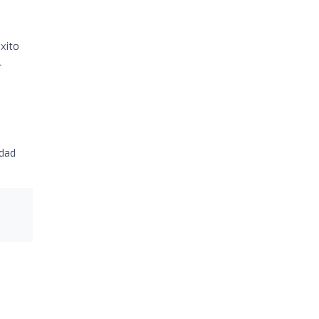
xito
l
idad