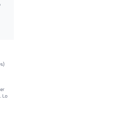
o
es)
per
. Lo