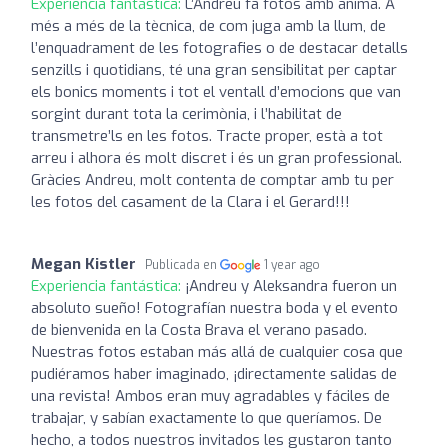
Experiencia fantástica:
L’Andreu fa fotos amb ànima. A
més a més de la tècnica, de com juga amb la llum, de
l’enquadrament de les fotografies o de destacar detalls
senzills i quotidians, té una gran sensibilitat per captar
els bonics moments i tot el ventall d’emocions que van
sorgint durant tota la cerimònia, i l’habilitat de
transmetre’ls en les fotos. Tracte proper, està a tot
arreu i alhora és molt discret i és un gran professional.
Gràcies Andreu, molt contenta de comptar amb tu per
les fotos del casament de la Clara i el Gerard!!!
Megan Kistler
Publicada en
1 year ago
Experiencia fantástica:
¡Andreu y Aleksandra fueron un
absoluto sueño! Fotografían nuestra boda y el evento
de bienvenida en la Costa Brava el verano pasado.
Nuestras fotos estaban más allá de cualquier cosa que
pudiéramos haber imaginado, ¡directamente salidas de
una revista! Ambos eran muy agradables y fáciles de
trabajar, y sabían exactamente lo que queríamos. De
hecho, a todos nuestros invitados les gustaron tanto