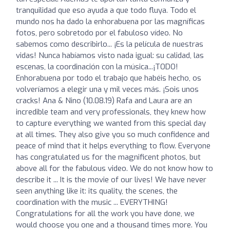
tranquilidad que eso ayuda a que todo fluya. Todo el
mundo nos ha dado la enhorabuena por las magníficas
fotos, pero sobretodo por el fabuloso vídeo. No
sabemos como describirlo... ¡Es la película de nuestras
vidas! Nunca habíamos visto nada igual: su calidad, las
escenas, la coordinación con la música...¡TODO!
Enhorabuena por todo el trabajo que habéis hecho, os
volveríamos a elegir una y mil veces más. ¡Sois unos
cracks! Ana & Nino (10.08.19) Rafa and Laura are an
incredible team and very professionals, they knew how
to capture everything we wanted from this special day
at all times. They also give you so much confidence and
peace of mind that it helps everything to flow. Everyone
has congratulated us for the magnificent photos, but
above all for the fabulous video. We do not know how to
describe it ... It is the movie of our lives! We have never
seen anything like it: its quality, the scenes, the
coordination with the music ... EVERYTHING!
Congratulations for all the work you have done, we
would choose you one and a thousand times more. You