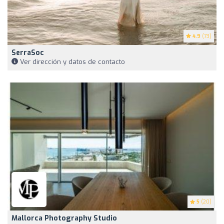
4.9
(73)
SerraSoc
Ver dirección y datos de contacto
5
(20)
Mallorca Photography Studio