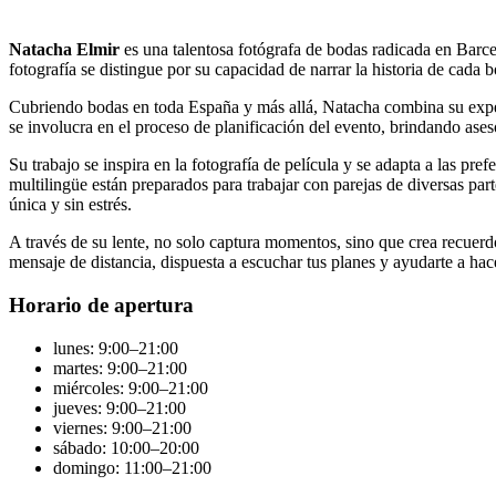
Natacha Elmir
es una talentosa fotógrafa de bodas radicada en Barcel
fotografía se distingue por su capacidad de narrar la historia de cada b
Cubriendo bodas en toda España y más allá, Natacha combina su experi
se involucra en el proceso de planificación del evento, brindando ase
Su trabajo se inspira en la fotografía de película y se adapta a las pr
multilingüe están preparados para trabajar con parejas de diversas par
única y sin estrés.
A través de su lente, no solo captura momentos, sino que crea recuerdos
mensaje de distancia, dispuesta a escuchar tus planes y ayudarte a hace
Horario de apertura
lunes: 9:00–21:00
martes: 9:00–21:00
miércoles: 9:00–21:00
jueves: 9:00–21:00
viernes: 9:00–21:00
sábado: 10:00–20:00
domingo: 11:00–21:00