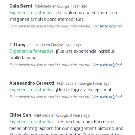
Gaia Berni
Publicada en
1 year ago
Experiencia fantástica:
Un estilo único y elegante con
imágenes simples pero atemporales.
Esta opinión ha sido traducida automáticamente. |
Ver texto original
Tiffany
Publicada en
1 year ago
Experiencia fantástica:
¡Fue una experiencia increíble!
¡Valió la pena!
Esta opinión ha sido traducida automáticamente. |
Ver texto original
Alessandro Cervetti
Publicada en
1 year ago
Experiencia fantástica:
¡Una fotógrafa excepcional!
Esta opinión ha sido traducida automáticamente. |
Ver texto original
Chloe Sun
Publicada en
8 years ago
Experiencia fantástica:
I researched many Barcelona-
based photographers for our engagement pictures, and
Martina's work was the best by far. She is so great to