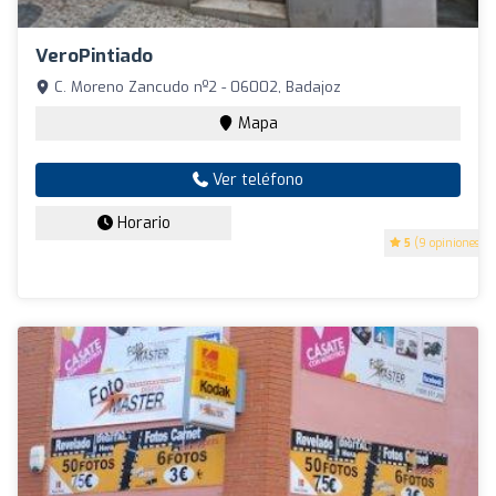
VeroPintiado
C. Moreno Zancudo nº2 - 06002, Badajoz
Mapa
Ver teléfono
Horario
5
(9 opiniones)