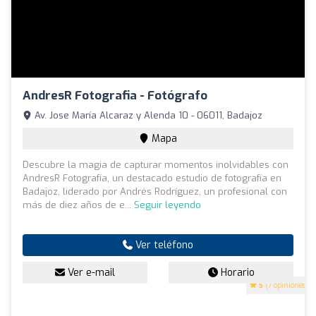
AndresR Fotografia - Fotógrafo
Av. Jose María Alcaraz y Alenda 10 - 06011, Badajoz
Mapa
Descubre la magia de capturar momentos inolvidables con
AndresR Fotografía, un destacado estudio de fotografía en
Badajoz, liderado por Andrés Rodríguez, un profesional con
más de diez años de e...
Seguir leyendo
Ver teléfono
Ver e-mail
Horario
5
(7 opiniones)