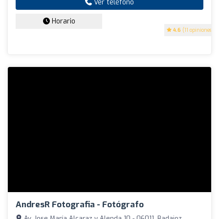
Ver teléfono
Horario
4.6
(11 opiniones)
AndresR Fotografia - Fotógrafo
Av. Jose María Alcaraz y Alenda 10 - 06011, Badajoz