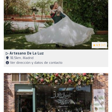
4.9
(47)
▷ Artesano De La Luz
18,5km, Madrid
Ver dirección y datos de contacto