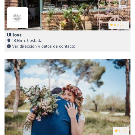
4.8
(223)
Ulilove
18,6km, Coslada
Ver dirección y datos de contacto
5
(23)