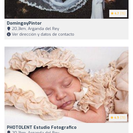
4.7
(15)
DomingoyPintor
20,3km, Arganda del Rey
Ver dirección y datos de contacto
4.9
(73)
PHOTOLENT Estudio Fotografico
20,3km, Arganda del Rey