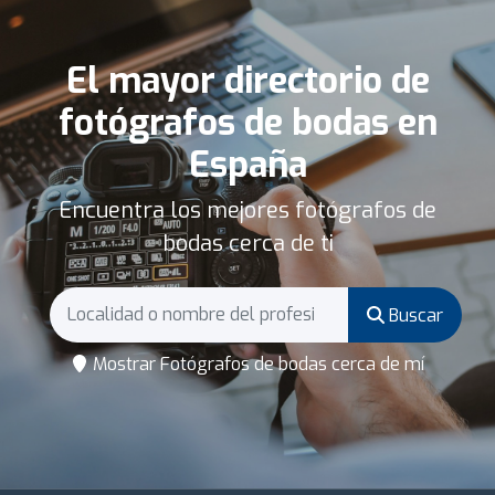
El mayor directorio de
fotógrafos de bodas en
España
Encuentra los mejores fotógrafos de
bodas cerca de ti
Buscar
Mostrar Fotógrafos de bodas cerca de mí