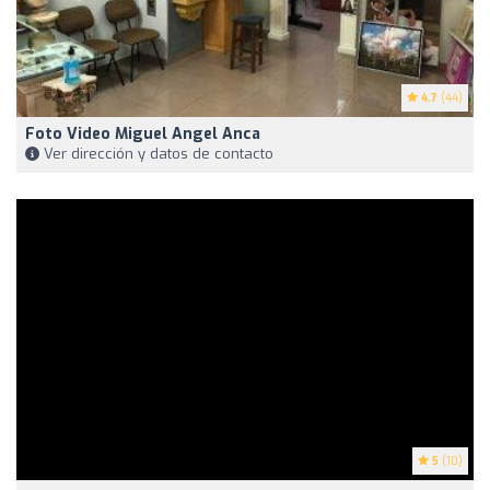
4.7
(44)
Foto Video Miguel Angel Anca
Ver dirección y datos de contacto
5
(10)