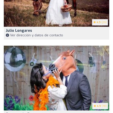
4.9
(29)
Julio Longares
Ver dirección y datos de contacto
4.9
(78)