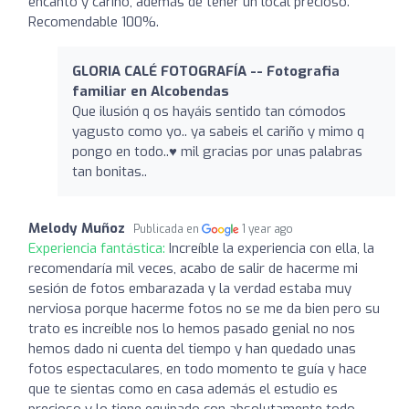
encanto y cariño, además de tener un local precioso.
Recomendable 100%.
GLORIA CALÉ FOTOGRAFÍA -- Fotografia
familiar en Alcobendas
Que ilusión q os hayáis sentido tan cómodos
yagusto como yo.. ya sabeis el cariño y mimo q
pongo en todo..♥️ mil gracias por unas palabras
tan bonitas..
Melody Muñoz
Publicada en
1 year ago
Experiencia fantástica:
Increíble la experiencia con ella, la
recomendaría mil veces, acabo de salir de hacerme mi
sesión de fotos embarazada y la verdad estaba muy
nerviosa porque hacerme fotos no se me da bien pero su
trato es increíble nos lo hemos pasado genial no nos
hemos dado ni cuenta del tiempo y han quedado unas
fotos espectaculares, en todo momento te guía y hace
que te sientas como en casa además el estudio es
precioso y lo tiene equipado con absolutamente todo.