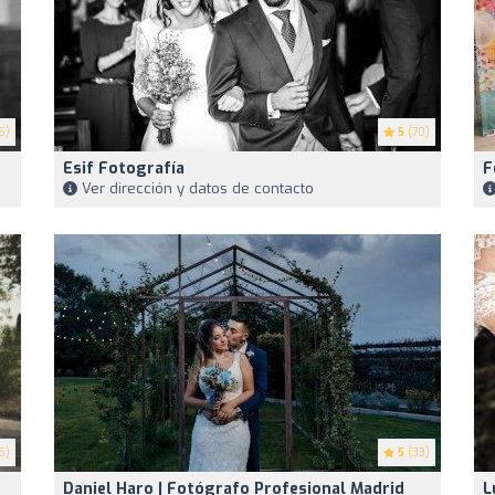
5)
5
(70)
Esif Fotografía
F
Ver dirección y datos de contacto
5)
5
(33)
Daniel Haro | Fotógrafo Profesional Madrid
L