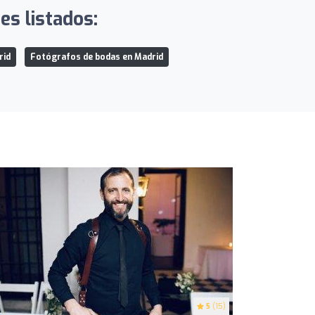
s listados:
rid
Fotógrafos de bodas en Madrid
5
(15)