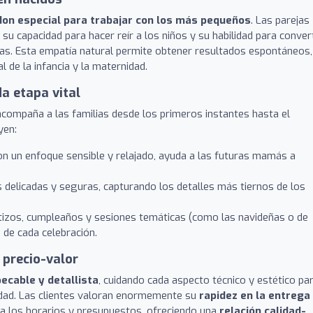
don especial para trabajar con los más pequeños
. Las parejas
 su capacidad para hacer reír a los niños y su habilidad para convert
s. Esta empatía natural permite obtener resultados espontáneos,
l de la infancia y la maternidad.
a etapa vital
acompaña a las familias desde los primeros instantes hasta el
yen:
n un enfoque sensible y relajado, ayuda a las futuras mamás a
 delicadas y seguras, capturando los detalles más tiernos de los
izos, cumpleaños y sesiones temáticas (como las navideñas o de
 de cada celebración.
 precio-valor
ecable y detallista
, cuidando cada aspecto técnico y estético pa
idad. Las clientes valoran enormemente su
rapidez en la entrega
e a los horarios y presupuestos, ofreciendo una
relación calidad-