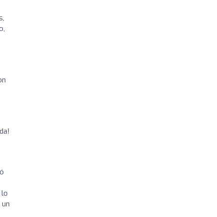
s,
o,
on
da!
pó
 lo
 un