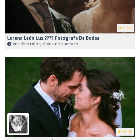
5
(52)
Lorena León Luz ???? Fotógrafa De Bodas
Ver dirección y datos de contacto
4.5
(8)