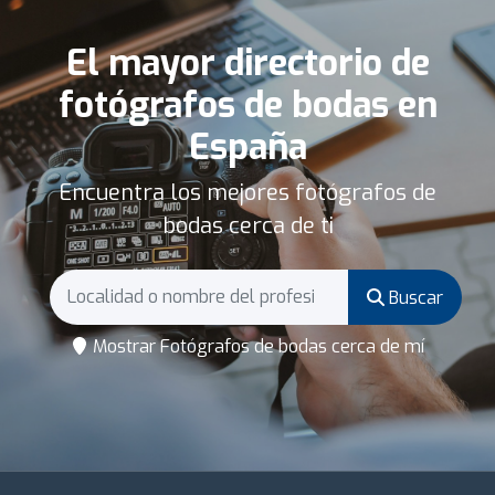
El mayor directorio de
fotógrafos de bodas en
España
Encuentra los mejores fotógrafos de
bodas cerca de ti
Buscar
Mostrar Fotógrafos de bodas cerca de mí