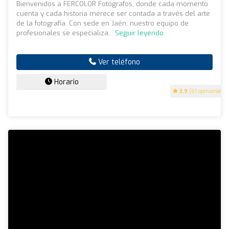
Bienvenidos a FERCOLOR Fotógrafos, donde cada momento
cuenta y cada historia merece ser contada a través del arte
de la fotografía. Con sede en Jaén, nuestro equipo de
profesionales se especializa...
Seguir leyendo
Ver teléfono
Horario
3.9
(61 opiniones)