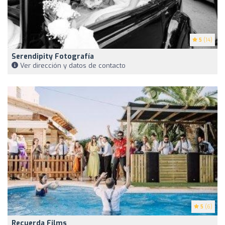
5
(14)
Serendipity Fotografía
Ver dirección y datos de contacto
5
(6)
Recuerda Films