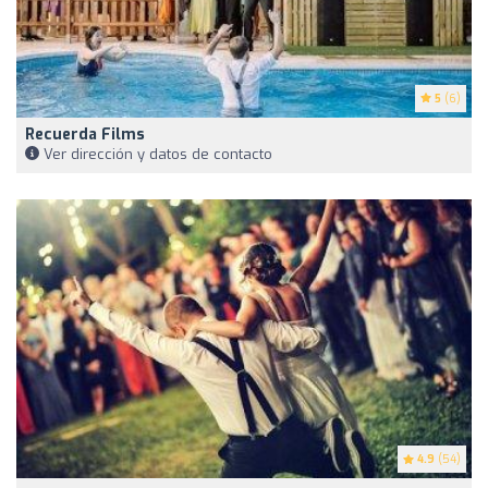
5
(6)
Recuerda Films
Ver dirección y datos de contacto
4.9
(54)