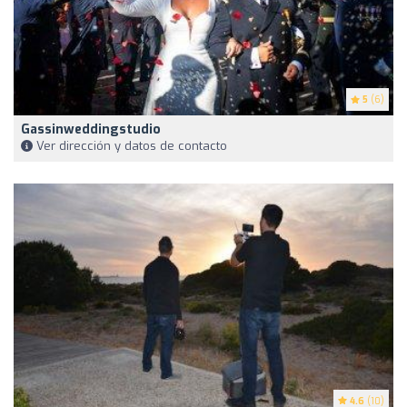
5
(6)
Gassinweddingstudio
Ver dirección y datos de contacto
4.6
(10)