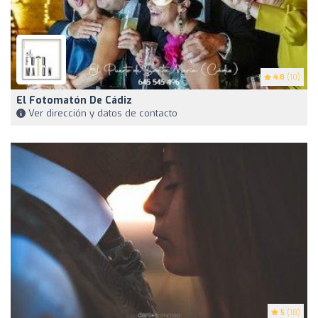
4.8
(10)
El Fotomatón De Cádiz
Ver dirección y datos de contacto
5
(18)