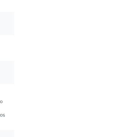
go
 os