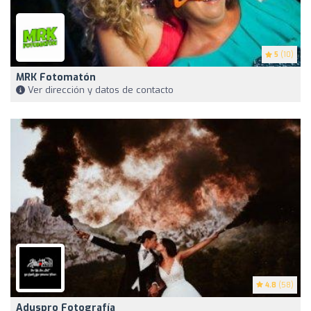
5
(10)
MRK Fotomatón
Ver dirección y datos de contacto
4.8
(58)
Aduspro Fotografía