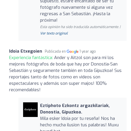
supuesto, estaré encantado de ser tu
fotógrafo nuevamente si alguna vez
regresas a San Sebastián. ¡Hasta la
próxima!
Esta opinión ha sido traducida automáticamente. |
Ver texto original
Idoia Etxegoien
Publicada en
1 year ago
Experiencia fantástica:
Ander y Aitzol son para mi los
mejores fotógrafos de boda que hay por Donostia-San
Sebastián y seguramente también en toda Gipuzkoa! Sus
reportajes tanto de fotos como en videos son
espectaculares y además son super majos! 100%
recomendables!
Eztiphoto Ezkontz argazkilariak,
Donostia, Gipuzkoa.
Mila esker Idoia por tu reseña! Nos ha
hecho mucha ilusion tus palabras! Muxu