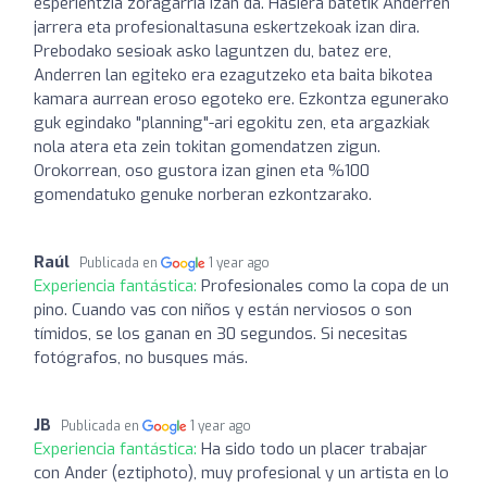
esperientzia zoragarria izan da. Hasiera batetik Anderren
jarrera eta profesionaltasuna eskertzekoak izan dira.
Prebodako sesioak asko laguntzen du, batez ere,
Anderren lan egiteko era ezagutzeko eta baita bikotea
kamara aurrean eroso egoteko ere. Ezkontza egunerako
guk egindako "planning"-ari egokitu zen, eta argazkiak
nola atera eta zein tokitan gomendatzen zigun.
Orokorrean, oso gustora izan ginen eta %100
gomendatuko genuke norberan ezkontzarako.
Raúl
Publicada en
1 year ago
Experiencia fantástica:
Profesionales como la copa de un
pino. Cuando vas con niños y están nerviosos o son
tímidos, se los ganan en 30 segundos. Si necesitas
fotógrafos, no busques más.
JB
Publicada en
1 year ago
Experiencia fantástica:
Ha sido todo un placer trabajar
con Ander (eztiphoto), muy profesional y un artista en lo