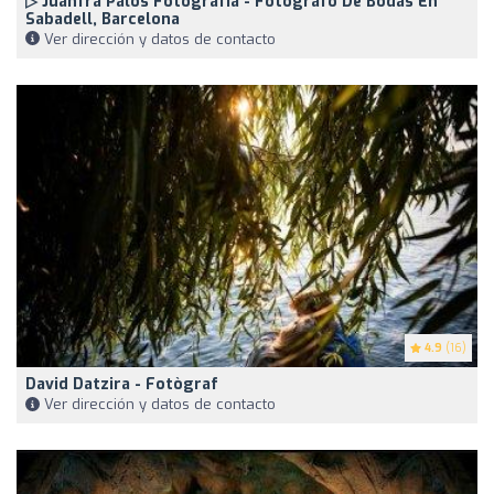
▷ Juanfra Palos Fotografía - Fotógrafo De Bodas En
Sabadell, Barcelona
Ver dirección y datos de contacto
4.9
(16)
David Datzira - Fotògraf
Ver dirección y datos de contacto