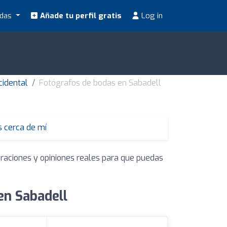
odas
Añade tu perfil gratis
Log in
cidental
Fotógrafos de bodas en Sabadell
 cerca de mí
oraciones y opiniones reales para que puedas
en Sabadell